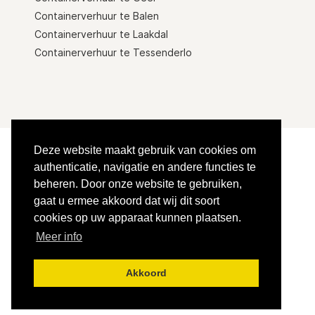
Containerverhuur te Balen
Containerverhuur te Laakdal
Containerverhuur te Tessenderlo
Deze website maakt gebruik van cookies om
© 2013 - 2026 :
JK Service
authenticatie, navigatie en andere functies te
Tel:
+32 (0)494 20 33 38
beheren. Door onze website te gebruiken,
gaat u ermee akkoord dat wij dit soort
cookies op uw apparaat kunnen plaatsen.
Disclaimer
|
Sitemap
Hosting:
M2 ICT bv
Meer info
Akkoord
Top