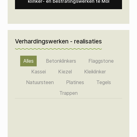
klinker- en bestratingswerken te Mol
Verhardingswerken - realisaties
Alles
Betonklinkers
Flaggstone
Kassei
Kiezel
Kleiklinker
Natuursteen
Platines
Tegels
Trappen